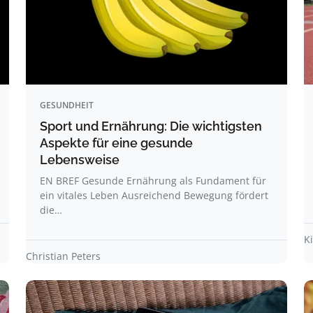
GESUNDHEIT
Sport und Ernährung: Die wichtigsten
Aspekte für eine gesunde
Lebensweise
EN BREF Gesunde Ernährung als Fundament für
ein vitales Leben Ausreichend Bewegung fördert
die…
K
Christian Peters