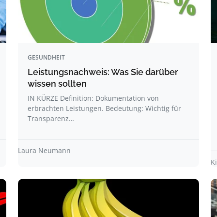
GESUNDHEIT
Leistungsnachweis: Was Sie darüber
wissen sollten
IN KÜRZE Definition: Dokumentation von
erbrachten Leistungen. Bedeutung: Wichtig für
Transparenz…
Laura Neumann
K