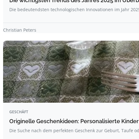
Die wichtigsten Trends des Jahres 2025 im Überbl
Die bedeutendsten technologischen Innovationen im Jahr 202
Christian Peters
GESCHÄFT
Originelle Geschenkideen: Personalisierte Kind
Die Suche nach dem perfekten Geschenk zur Geburt, Taufe 