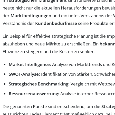
Im
strategischen Management
sind fundierte Entsche
heute nicht nur die aktuellen Herausforderungen bewälti
der
Marktbedingungen
und ein tiefes Verständnis der
Verständnis der
Kundenbedürfnisse
seine Produkte en
Ein Beispiel für effektive strategische Planung ist die 
abzuheben und neue Märkte zu erschließen. Ein
bekann
Effizienz zu steigern und die Kosten zu senken.
Market Intelligence:
Analyse von Markttrends und 
SWOT-Analyse:
Identifikation von Stärken, Schwäch
Strategisches Benchmarking:
Vergleich mit Wettbew
Ressourcenauswertung:
Analyse interner Ressourc
Die genannten Punkte sind entscheidend, um die
Strate
auszurichten. Jedes Element trägt maßgeblich dazu bei, 