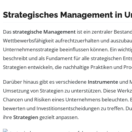
Strategisches Management in 
Das
strategische Management
ist ein zentraler Bestand
Wettbewerbsfähigkeit aufrechtzuerhalten und auszubaue
Unternehmensstrategie beeinflussen können. Ein wichtig
beschreibt und als Fundament für alle strategischen En
Strategien entwickeln, die nachhaltige Praktiken und Pr
Darüber hinaus gibt es verschiedene
Instrumente
und M
Umsetzung von Strategien zu unterstützen. Diese Werkz
Chancen und Risiken eines Unternehmens beleuchten. Ein 
bewerten und Investitionsentscheidungen zu treffen.
ihre
Strategien
gezielt anpassen.