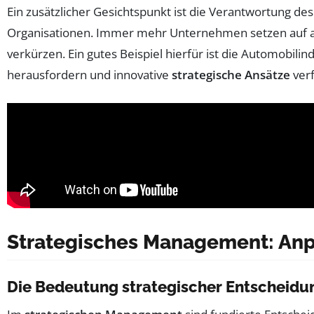
Ein zusätzlicher Gesichtspunkt ist die Verantwortung d
Organisationen. Immer mehr Unternehmen setzen auf ag
verkürzen. Ein gutes Beispiel hierfür ist die Automobili
herausfordern und innovative
strategische Ansätze
verf
Strategisches Management: Anp
Die Bedeutung strategischer Entscheidu