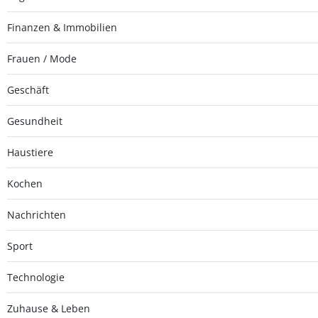
Finanzen & Immobilien
Frauen / Mode
Geschäft
Gesundheit
Haustiere
Kochen
Nachrichten
Sport
Technologie
Zuhause & Leben