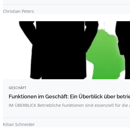
Christian Peters
GESCHÄFT
Funktionen im Geschäft: Ein Überblick über betri
IM ÜBERBLICK Betriebliche Funktionen sind essenziell für di
Kilian Schneider