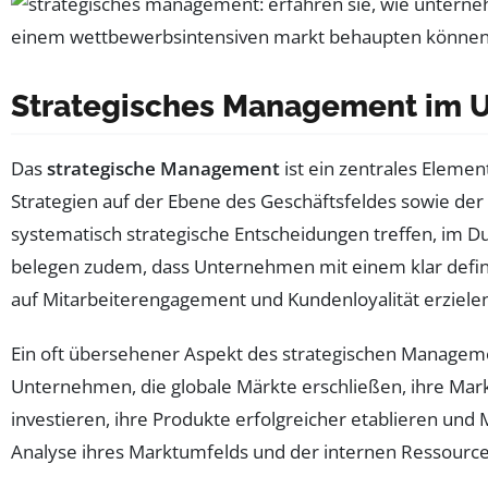
Strategisches Management im 
Das
strategische Management
ist ein zentrales Elemen
Strategien auf der Ebene des Geschäftsfeldes sowie der
systematisch strategische Entscheidungen treffen, im D
belegen zudem, dass Unternehmen mit einem klar defi
auf Mitarbeiterengagement und Kundenloyalität erzielen
Ein oft übersehener Aspekt des strategischen Managem
Unternehmen, die globale Märkte erschließen, ihre Mark
investieren, ihre Produkte erfolgreicher etablieren und
Analyse ihres Marktumfelds und der internen Ressource