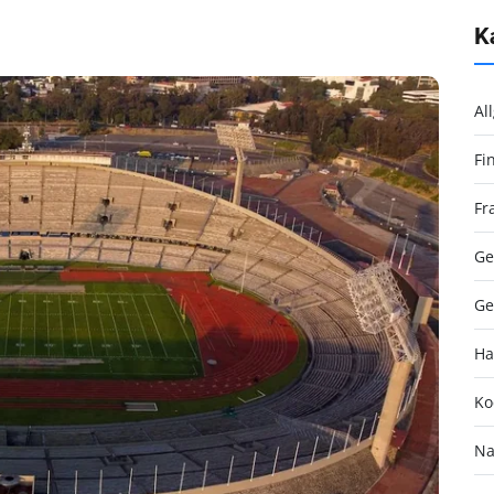
K
Al
Fi
Fr
Ge
Ge
Ha
Ko
Na