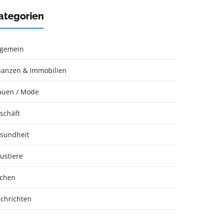
ategorien
lgemein
nanzen & Immobilien
auen / Mode
schäft
sundheit
ustiere
chen
chrichten