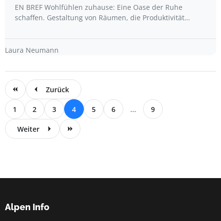
EN BREF Wohlfühlen zuhause: Eine Oase der Ruhe
schaffen. Gestaltung von Räumen, die Produktivität…
Laura Neumann
Zurück
1
2
3
4
5
6
...
9
Weiter
Alpen Info