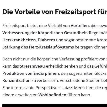
Die Vorteile von Freizeitsport fü
Freizeitsport bietet eine Vielzahl von
Vorteilen
, die sow
Verbesserung der körperlichen Gesundheit
. Regelmäß
Herzkrankheiten
,
Diabetes
und sogar bestimmte Krebsa
Stärkung des Herz-Kreislauf-Systems
beitragen können.
Doch nicht nur die körperliche Verfassung profitiert von 
kann das
Stressniveau
erheblich senken und das Gefühl 
Produktion von Endorphinen
, den sogenannten Glück
Konzentration
zu verbessern. Verschiedene Studien bel
Eine interessante Perspektive ist, dass Menschen, die r
einem erweiterten
Wohlbefinden
führen kann.