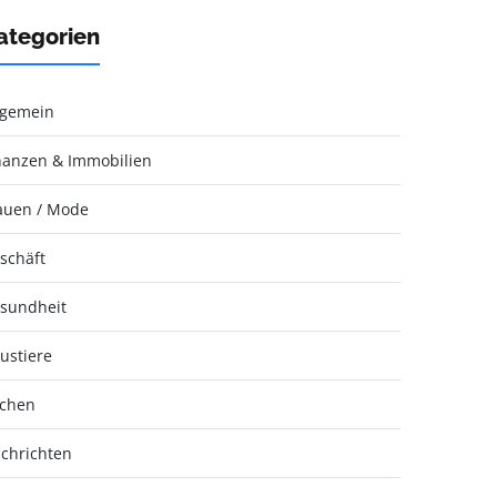
ategorien
lgemein
nanzen & Immobilien
auen / Mode
schäft
sundheit
ustiere
chen
chrichten