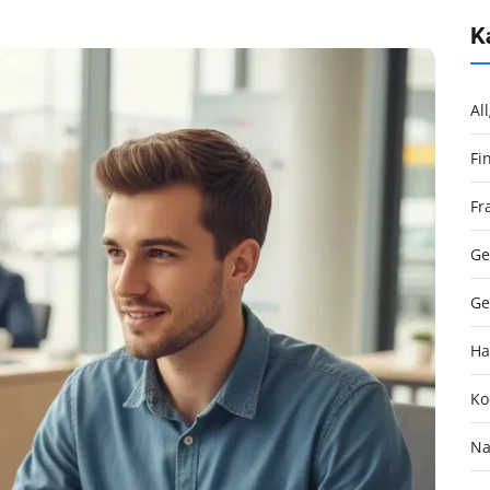
K
Al
Fi
Fr
Ge
Ge
Ha
Ko
Na