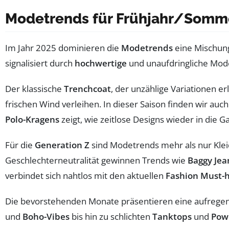
Modetrends für Frühjahr/Sommer
Im Jahr 2025 dominieren die
Modetrends
eine Mischung
signalisiert durch
hochwertige
und unaufdringliche Mode
Der klassische
Trenchcoat
, der unzählige Variationen er
frischen Wind verleihen. In dieser Saison finden wir auc
Polo-Kragens
zeigt, wie zeitlose Designs wieder in die 
Für die
Generation Z
sind Modetrends mehr als nur Kleid
Geschlechterneutralität gewinnen Trends wie
Baggy Jea
verbindet sich nahtlos mit den aktuellen
Fashion Must-
Die bevorstehenden Monate präsentieren eine aufreg
und
Boho-Vibes
bis hin zu schlichten
Tanktops
und
Pow