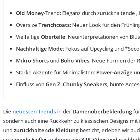
Old Money
-Trend: Eleganz durch zurückhaltende
,
Oversize
Trenchcoats
: Neuer Look für den Frühli
Vielfältige
Oberteile
: Neuinterpretationen von Bl
Nachhaltige Mode
: Fokus auf Upcycling und *Sec
Mikro-Shorts
und
Boho-Vibes
: Neue Formen der R
Starke Akzente für Minimalisten:
Power-Anzüge
un
Einfluss von
Gen Z
:
Chunky Sneakers
, bunte Acces
Die
neuesten Trends
in der
Damenoberbekleidung
für
sondern auch eine Rückkehr zu klassischen Designs m
und
zurückhaltende Kleidung
besticht, erleben wir au
spannende Einflussnahmen wie
Y2K-Vibes
und
nachhal